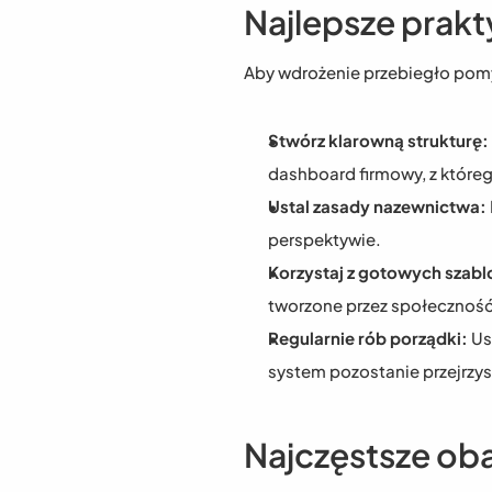
Najlepsze prakt
Aby wdrożenie przebiegło pomy
Stwórz klarowną strukturę:
dashboard firmowy, z któreg
Ustal zasady nazewnictwa:
perspektywie.
Korzystaj z gotowych szab
tworzone przez społeczność
Regularnie rób porządki:
 Us
system pozostanie przejrzyst
Najczęstsze oba