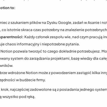
otion to:
niec z szukaniem plików na Dysku Google, zadań w Asanie i not
 co istotnie skraca czas potrzebny na znalezienie potrzebnyc
sparentności:
 Każdy członek zespołu wie, nad czym pracują inni,
nuje chaos informacyjny i niepotrzebne pytania.
 Notion pozwala tworzyć to czego dokładnie potrzebujesz. Mo
owany system do zarządzania projektami, bazę wiedzy dla całej
wników.
brze wdrożone Notion może z powodzeniem zastąpić kilka innych
czędności w budżecie firmy.
n krok, najczęściej zadowolone są z posiadania jednego systemu
ą wszystko pod ręką.