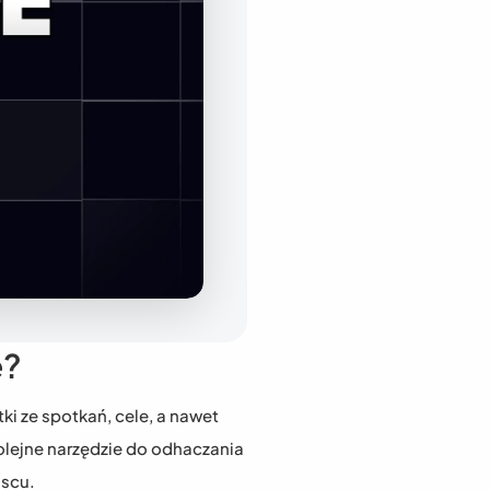
e?
ki ze spotkań, cele, a nawet 
olejne narzędzie do odhaczania 
jscu.