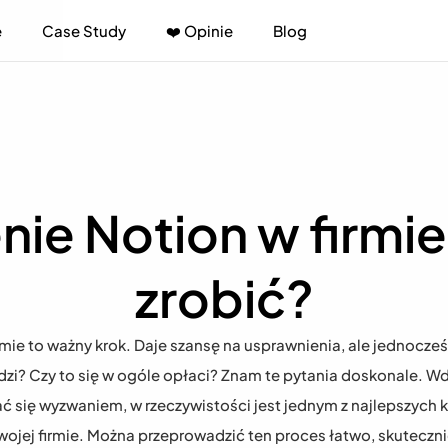
e
Case Study
❤️ Opinie
Blog
e Notion w firmie -
zrobić?
rmie to ważny krok. Daje szansę na usprawnienia, ale jednocze
dzi? Czy to się w ogóle opłaci? Znam te pytania doskonale. Wd
 się wyzwaniem, w rzeczywistości jest jednym z najlepszych kr
ojej firmie. Można przeprowadzić ten proces łatwo, skutecznie