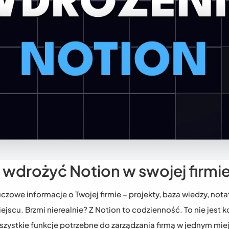
 wdrożyć Notion w swojej firmi
czowe informacje o Twojej firmie – projekty, baza wiedzy, notat
jscu. Brzmi nierealnie? Z Notion to codzienność. To nie jest k
wszystkie funkcje potrzebne do zarządzania firmą w jednym mie