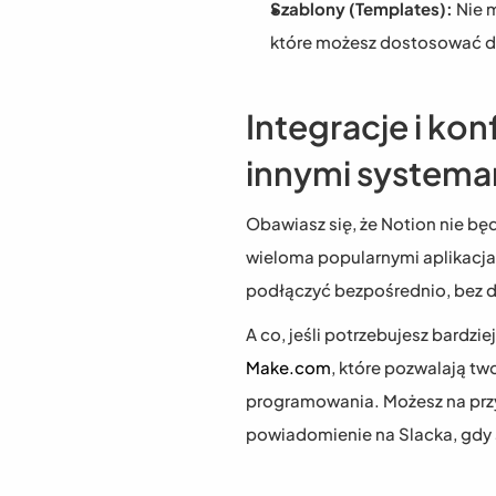
Szablony (Templates):
 Nie 
które możesz dostosować d
Integracje i kon
innymi systema
Obawiasz się, że Notion nie będ
wieloma popularnymi aplikacjami
podłączyć bezpośrednio, bez d
Make.com
, które pozwalają tw
programowania. Możesz na przy
powiadomienie na Slacka, gdy s