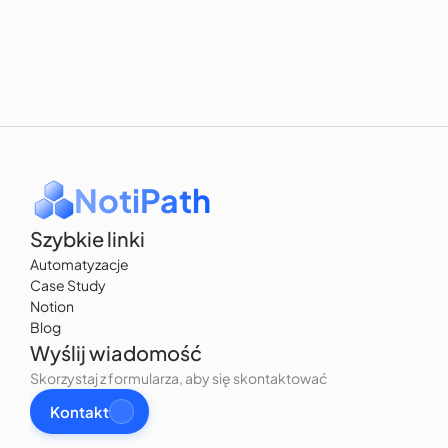
Szablony Notion - czym są i jak 
działają?
Notion
NotiPath
Szybkie linki
Automatyzacje
Case Study
Notion
Blog
Wyślij wiadomość
Skorzystaj z formularza, aby się skontaktować
Kontakt